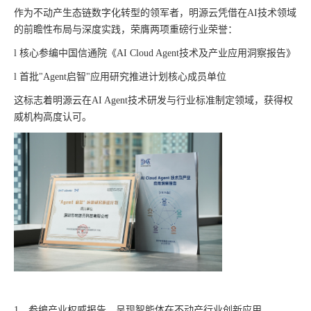
作为不动产生态链数字化转型的领军者，明源云凭借在AI技术领域
的前瞻性布局与深度实践，荣膺两项重磅行业荣誉：
l 核心参编中国信通院《AI Cloud Agent技术及产业应用洞察报告》
l 首批"Agent启智"应用研究推进计划核心成员单位
这标志着明源云在AI Agent技术研发与行业标准制定领域，获得权
威机构高度认可。
1、参编产业权威报告，呈现智能体在不动产行业创新应用