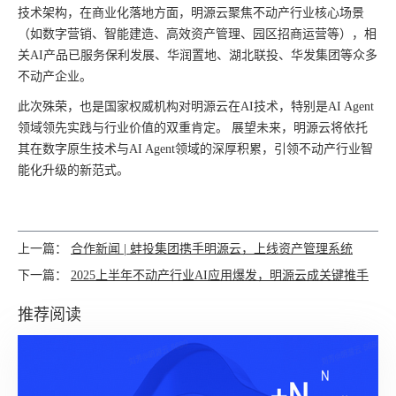
技术架构，在商业化落地方面，明源云聚焦不动产行业核心场景
（如数字营销、智能建造、高效资产管理、园区招商运营等），相
关AI产品已服务保利发展、华润置地、湖北联投、华发集团等众多
不动产企业。
此次殊荣，也是国家权威机构对明源云在AI技术，特别是AI Agent
领域领先实践与行业价值的双重肯定。 展望未来，明源云将依托
其在数字原生技术与AI Agent领域的深厚积累，引领不动产行业智
能化升级的新范式。
上一篇：
合作新闻 | 蚌投集团携手明源云，上线资产管理系统
下一篇：
2025上半年不动产行业AI应用爆发，明源云成关键推手
推荐阅读