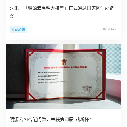
喜讯！「明源云启明大模型」正式通过国家网信办备
案
2026-06-30
公司动态
明源云AI智能问数，荣获第四届“鼎新杯”