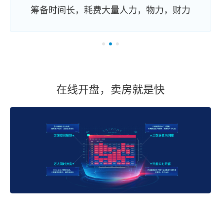
客户长时间等待，体验度差
筹备时间长，耗
在线开盘，卖房就是快