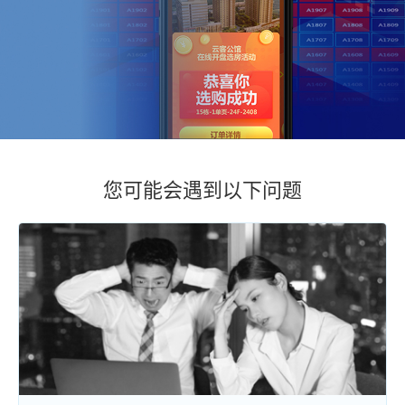
您可能会遇到以下问题