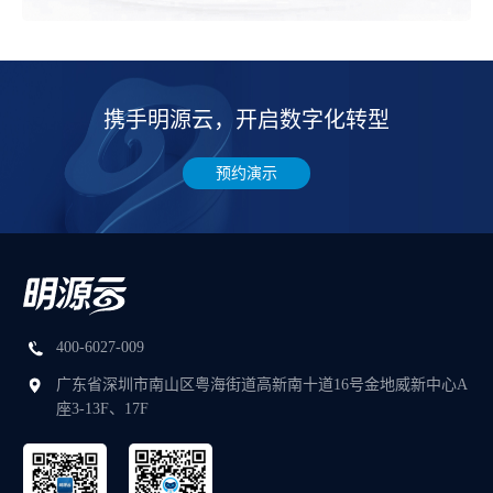
携手明源云，开启数字化转型
预约演示
400-6027-009
广东省深圳市南山区粤海街道高新南十道16号金地威新中心A
座3-13F、17F