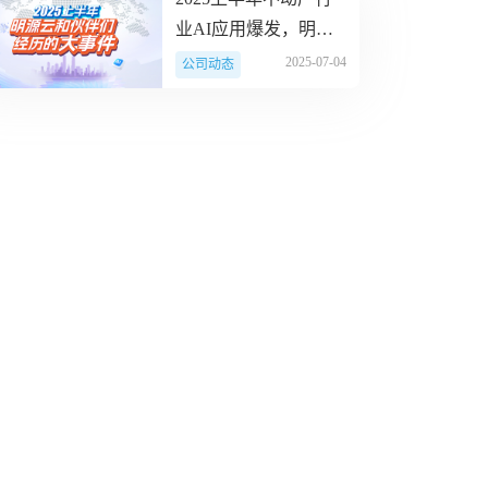
业AI应用爆发，明源
云成关键推手
2025-07-04
公司动态