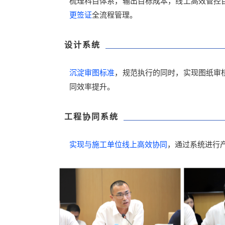
梳理科目体系，输出目标成本，线上高效管控
更签证
全流程管理。
设计系统
沉淀审图标准
，规范执行的同时，实现图纸审
同效率提升。
工程协同系统
实现与施工单位线上高效协同
，通过系统进行