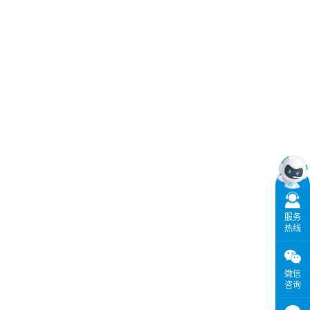
服务
热线
微信
咨询