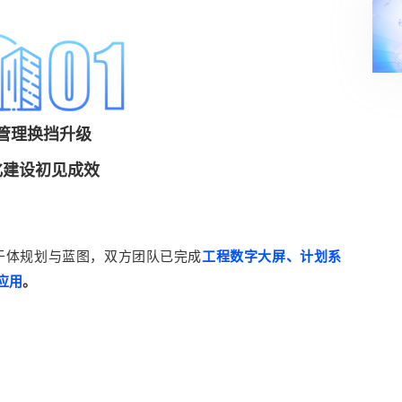
管理换挡升级
化建设初见成效
于体规划与蓝图，双方团队已完成
工程数字大屏、计划系
应用
。