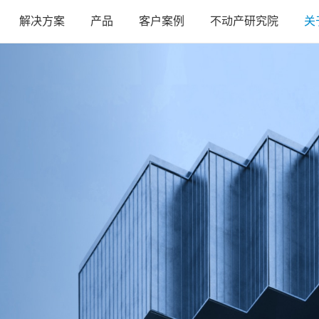
解决方案
产品
客户案例
不动产研究院
关