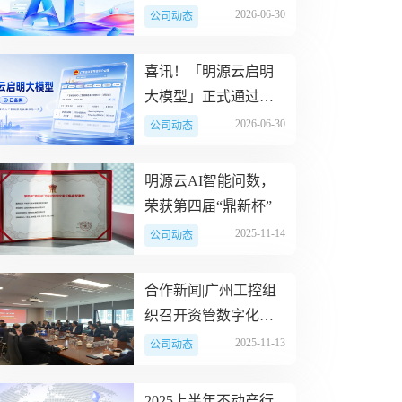
全面焕新
2026-06-30
公司动态
喜讯！「明源云启明
大模型」正式通过国
家网信办备案
2026-06-30
公司动态
明源云AI智能问数，
荣获第四届“鼎新杯”
2025-11-14
公司动态
合作新闻|广州工控组
织召开资管数字化系
统运行情况汇报会
2025-11-13
公司动态
2025上半年不动产行