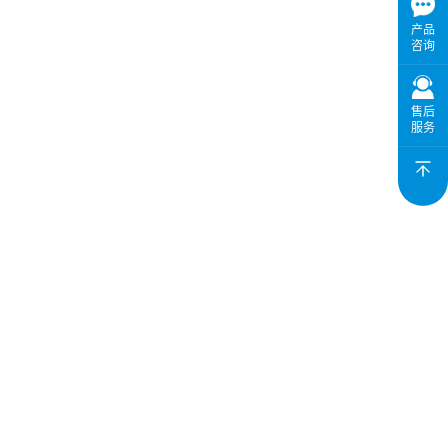
产品
咨询
售后
服务