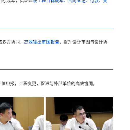
目标成本，实现建
设工程目标成本、合同登记、付款、变
核多方协同，
高效输出审图报告
，提升设计审图与设计协
产值申报，工程变更，促进与外部单位的高效协同。