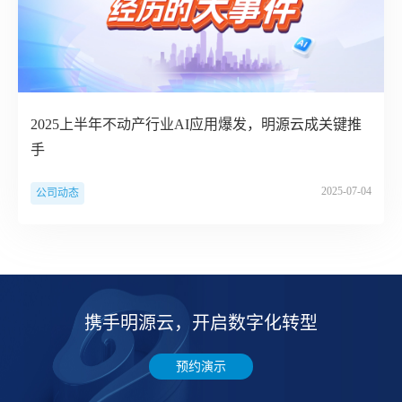
2025上半年不动产行业AI应用爆发，明源云成关键推
手
2025-07-04
公司动态
携手明源云，开启数字化转型
预约演示