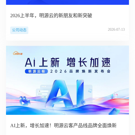
2026上半年，明源云的新朋友和新突破
2026-07-13
公司动态
AI上新，增长加速！明源云客产品线品牌全面焕新