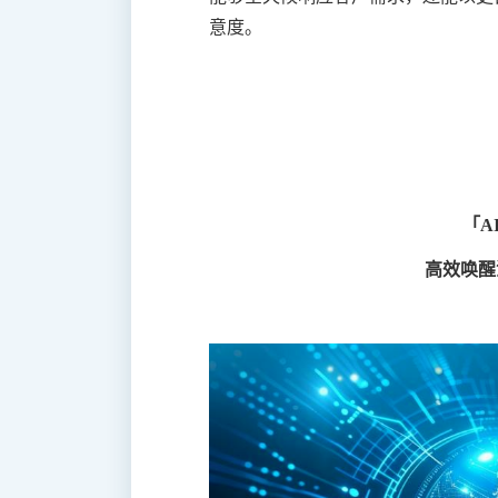
意度。
「A
高效唤醒