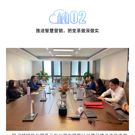
推进智慧营销，把变革做深做实