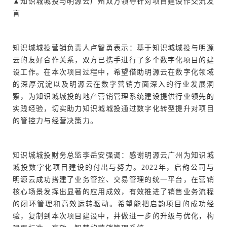
▲知识城城投与明源云广州双方领导针对项目建设作交流发
言
知识城城投营销负责人卢智勇表示：基于知识城城投与明源
云的友好合作关系，双方已携手进行了多个数字化项目的建
设工作。在本次项目过程中，希望借助明源云在数字化领域
的深厚沉淀以及明源云在数字营销方面深入的行业发展洞
察，为知识城城投的地产营销管理系统建设提供行业领先的
实践经验，切实助力知识城城投通过数字化转型提升对项目
的管控力与经营决策力。
知识城城投财务总监李岳安强调：
感谢明源云广州为知识城
城投数字化项目建设的付出与努力。2022年，启韵公司与
明源云成功搭建了业务管控、交易管理的统一平台，在营销
核心场景发挥出显著的应用成效，有效推进了销售业务流程
的闭环管理和高效运转驱动。希望能把启韵项目的成功经
验，复制到本次项目建设中，并做进一步的升级与优化，构