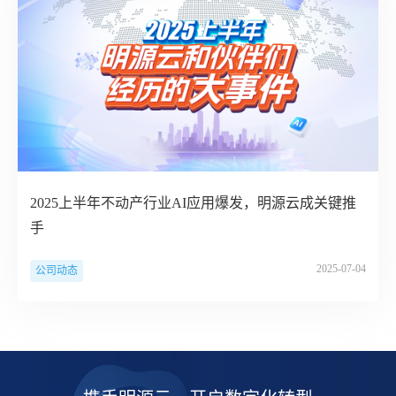
2025上半年不动产行业AI应用爆发，明源云成关键推
手
2025-07-04
公司动态