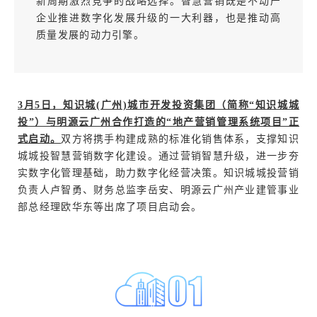
新周期激烈竞争的战略选择。智慧营销既是不动产
企业推进数字化发展升级的一大利器，也是推动高
质量发展的动力引擎。
3月5日，知识城(广州)城市开发投资集团（简称“知识城城
投”）与明源云广州合作打造的“地产营销管理系统项目”正
式启动。
双方将携手构建成熟的标准化销售体系，支撑知识
城城投智慧营销数字化建设。通过营销智慧升级，进一步夯
实数字化管理基础，助力数字化经营决策。知识城城投营销
负责人卢智勇、财务总监李岳安、明源云广州产业建管事业
部总经理欧华东等出席了项目启动会。