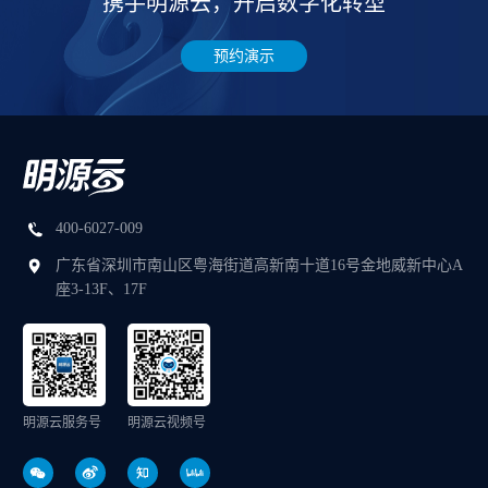
携手明源云，开启数字化转型
预约演示
400-6027-009
广东省深圳市南山区粤海街道高新南十道16号金地威新中心A
座3-13F、17F
明源云服务号
明源云视频号