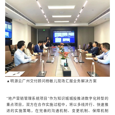
▲明源云广州交付顾问杨敏儿现场汇报业务解决方案
“地产营销管理系统项目”作为知识城城投推进数字化转型的
重点项目，双方在合作实施过程中，将以多线并行、快速推
进的实施策略，在完善的沟通机制、变更机制、保障机制