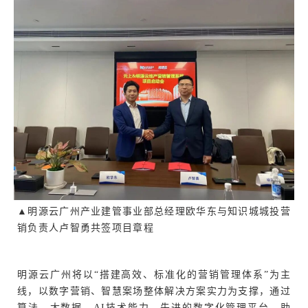
▲明源云广州产业建管事业部总经理欧华东与知识城城投营
销负责人卢智勇共签项目章程
明源云广州将以“搭建高效、标准化的营销管理体系”为主
线，以数字营销、智慧案场整体解决方案实力为支撑，通过
算法、大数据、AI技术能力、先进的数字化管理平台，助