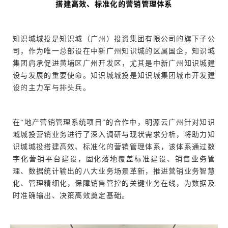
搭建高效、标准化的营销管理体系
知识城城投是知识城（广州）投资集团有限公司的旗下子公
司，作为唯一总部设在中新广州知识城的区属国企，知识城
集团肩承促进黄埔区广州开发区，尤其是中新广州知识城建
设与发展的重要使命。知识城城投是知识城集团城市开发建
设的主力军与排头兵。
在“地产营销管理系统项目”的合作中，明源云广州针对知识
城城投营销业务进行了深入调研与现状需求分析，将助力知
识城城投搭建高效、标准化的营销管理体系，该体系通过数
字化营销平台建设，固化落地覆盖标准建设、销售业务管
理、数据统计输出的八大业务场景革新，推进营销业务智慧
化、管理精细化，保障销售管控的关键业务在线，为数据及
时准确输出、决策高效奠定基础。