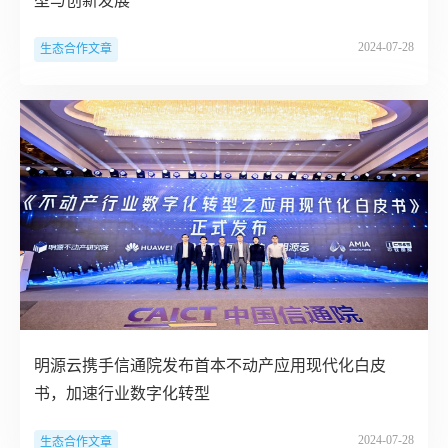
型与创新发展
2024-07-28
生态合作文章
明源云携手信通院发布首本不动产应用现代化白皮
书，加速行业数字化转型
2024-07-28
生态合作文章