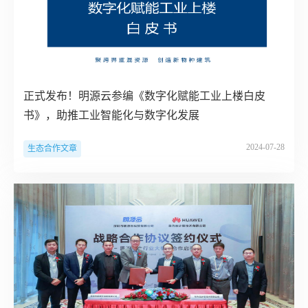
正式发布！明源云参编《数字化赋能工业上楼白皮
书》，助推工业智能化与数字化发展
2024-07-28
生态合作文章