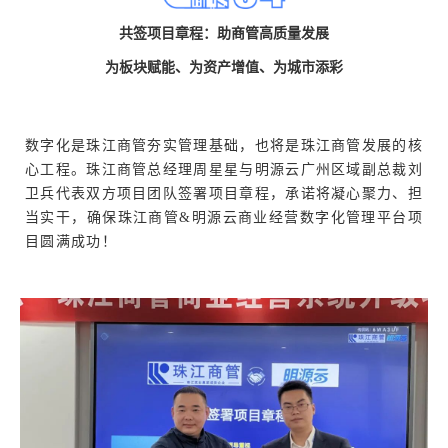
共签项目章程：
助商管高质量发展
为板块赋能、为资产增值、为城市添彩
数字化是珠江商管夯实管理基础，也将是珠江商管发展的核
心工程。
珠江商管总经理周星星与明源云广州区域副总裁刘
卫兵代表双方项目团队签署项目章程，承诺将凝心聚力、担
当实干，确保珠江商管&明源云商业经营数字化管理平台项
目圆满成功！