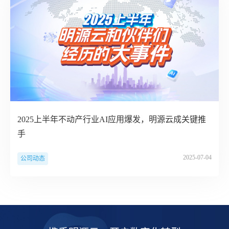
2025上半年不动产行业AI应用爆发，明源云成关键推
手
2025-07-04
公司动态