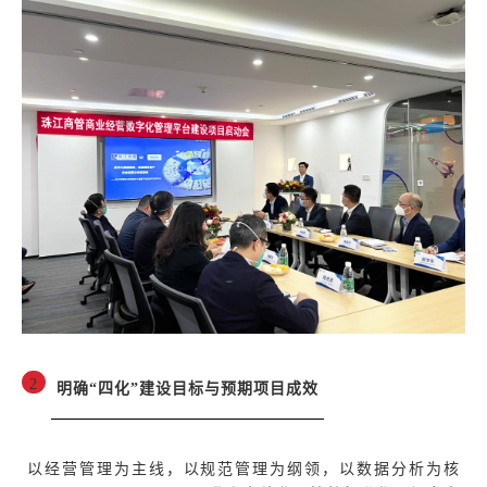
2
明确“四化”建设目标与预期项目成效
以经营管理为主线，以规范管理为纲领，以数据分析为核