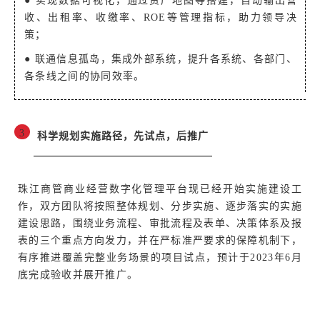
● 实现数据可视化，通过资产地图等搭建，自动输出营
收、出租率、收缴率、ROE等管理指标，助力领导决
策；
● 联通信息孤岛，集成外部系统，提升各系统、各部门、
各条线之间的协同效率。
3
科学规划实施路径，先试点，后推广
珠江商管商业经营数字化管理平台现已经开始实施建设工
作，双方团队将按照整体规划、分步实施、逐步落实的实施
建设思路，围绕业务流程、审批流程及表单、决策体系及报
表的三个重点方向发力，并在严标准严要求的保障机制下，
有序推进覆盖完整业务场景的项目试点，预计于2023年6月
底完成验收并展开推广。