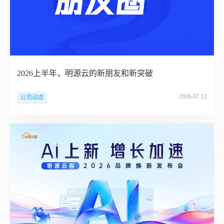
2026上半年，明源云的新朋友和新突破
2026-07-13
公司动态