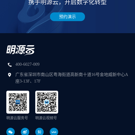
携手明源云，开启数字化转型
预约演示
400-6027-009
广东省深圳市南山区粤海街道高新南十道16号金地威新中心A
座3-13F、17F
明源云服务号
明源云视频号