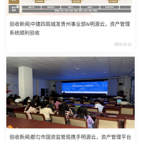
验收新闻|中建四局城发贵州事业部&明源云，资产管理
系统顺利验收
2025-12-12
验收新闻|都匀市国资监管局携手明源云，资产管理平台